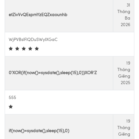
31
Tháng
etZivVvQEspmYzEQZxaounhb
Ba
2026
WjPVBslFlQDuSWylXGaC
19
Tháng
0'XOR(if(now()=sysdate(),sleep(15),0))XOR'Z
Giêng
2025
555
19
Tháng
if(now()=sysdate(),sleep(15),0)
Giêng