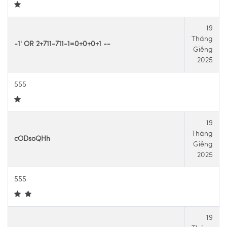
19
Tháng
-1' OR 2+711-711-1=0+0+0+1 --
Giêng
2025
555
19
Tháng
cODsoQHh
Giêng
2025
555
19