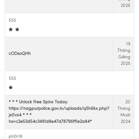
2025
555
19
Tháng
cODsoQHh
Giêng
2025
555
* * * Unlock Free Spins Today:
20
https://nagpurpolice.gov.in/uploads/q5h6kx.php?
Tháng
jx0vx4 * * *
Mười
hs=c2e53d54c3491d8e47d78796ff1e2a84*
2024
ph0r18