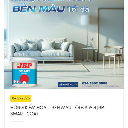
15/12/2025
HỐNG KIỀM HÓA – BỀN MÀU TỐI ĐA VỚI JBP
SMART COAT