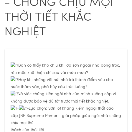
- CHỐNG CHỊU MỌI
THỜI TIẾT KHẮC
NGHIỆT
Bạn có thấy khó chịu khi lớp sơn ngoài nhà bong tróc,
rêu mốc xuất hiện chỉ sau vài mùa mưa?
Hay khi những vết nứt nhỏ trở thành điểm yếu cho
nước thấm vào, phá hủy cấu trúc tường?
Và việc chứng kiến ngôi nhà của mình xuống cấp vì
không được bảo vệ đủ tốt trước thời tiết khắc nghiệt.
Lựa chọn: Sơn lót kháng kiềm ngoại thất cao
cấp JBP Supreme Primer - giải pháp giúp ngôi nhà chống
chịu mọi thử
thách của thời tiết.