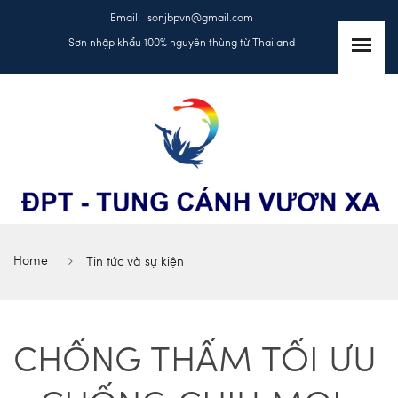
Email:
sonjbpvn@gmail.com
Sơn nhập khẩu 100% nguyên thùng từ Thailand
Home
Tin tức và sự kiện
CHỐNG THẤM TỐI ƯU