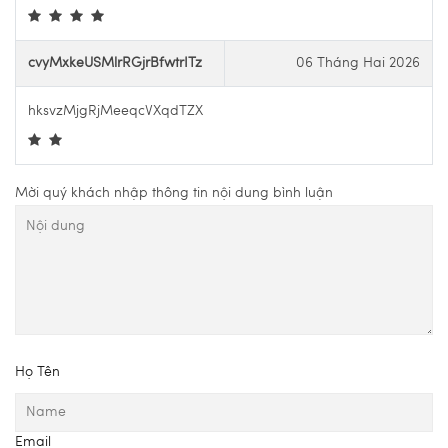
cvyMxkeUSMlrRGjrBfwtrITz
06 Tháng Hai 2026
hksvzMjgRjMeeqcVXqdTZX
Mời quý khách nhập thông tin nội dung bình luận
Họ Tên
Email